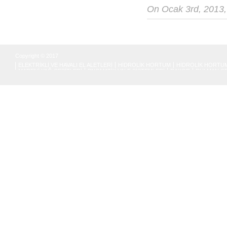
On Ocak 3rd, 2013
Copyright © 2017
ELEKTRİKLİ VE HAVALI EL ALETLERİ
HİDROLİK HORTUM
HİDROLİK HORTUM
MADENİ YAĞ ÇEŞİTLERİ
PNOMATİK VALF SİSTEMLERİ
RAKOR
RULMAN ÇE