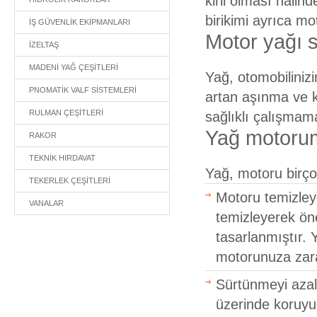
kirli olması halin
birikimi ayrıca m
İŞ GÜVENLİK EKİPMANLARI
Motor yağı 
İZELTAŞ
MADENİ YAĞ ÇEŞİTLERİ
Yağ, otomobilinizi
PNOMATİK VALF SİSTEMLERİ
artan aşınma ve k
RULMAN ÇEŞİTLERİ
sağlıklı çalışmama
Yağ motorum
RAKOR
TEKNİK HIRDAVAT
Yağ, motoru birço
TEKERLEK ÇEŞİTLERİ
Motoru temizleye
VANALAR
temizleyerek öne
tasarlanmıştır. 
motorunuza zara
Sürtünmeyi azal
üzerinde koruyuc