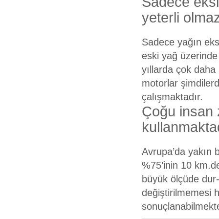
Sadece eksi
yeterli olma
Sadece yağın eks
eski yağ üzerinde
yıllarda çok daha
motorlar şimdiler
çalışmaktadır.
Çoğu insan z
kullanmakta
Avrupa’da yakın b
%75’inin 10 km.de
büyük ölçüde dur-k
değiştirilmemesi 
sonuçlanabilmekte