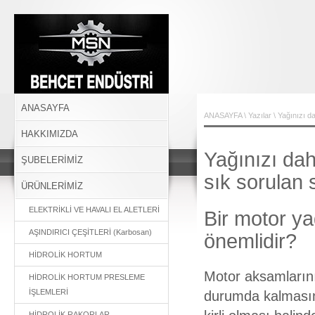
BEHÇET ENDÜSTRİ
ANASAYFA
ANASAYFA
\
Yazılar
\ Yağınızı d
HAKKIMIZDA
Yağınızı dah
ŞUBELERİMİZ
sık sorulan 
ÜRÜNLERİMİZ
ELEKTRİKLİ VE HAVALI EL ALETLERİ
Bir motor ya
AŞINDIRICI ÇEŞİTLERİ (Karbosan)
önemlidir?
HİDROLİK HORTUM
Motor aksamlarını
HİDROLİK HORTUM PRESLEME
İŞLEMLERİ
durumda kalmasın
HİDROLİK RAKORLAR