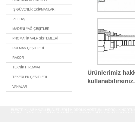
İŞ GÜVENLİK EKİPMANLARI
İZELTAŞ
MADENİ YAĞ ÇEŞİTLERİ
PNOMATİK VALF SİSTEMLERİ
RULMAN ÇEŞİTLERİ
RAKOR
TEKNİK HIRDAVAT
Ürünlerimiz hakk
TEKERLEK ÇEŞİTLERİ
kullanabilirsiniz.
VANALAR
Copyright © 2017
ELEKTRİKLİ VE HAVALI EL ALETLERİ
HİDROLİK HORTUM
HİDROLİK HORTUM
MADENİ YAĞ ÇEŞİTLERİ
PNOMATİK VALF SİSTEMLERİ
RAKOR
RULMAN ÇE