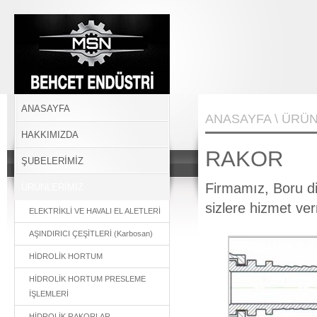
BEHÇET ENDÜSTRİ
ANASAYFA
ANASAYFA
\
ÜRÜN
HAKKIMIZDA
RAKOR
ŞUBELERİMİZ
Firmamız, Boru diş
ÜRÜNLERİMİZ
sizlere hizmet ve
ELEKTRİKLİ VE HAVALI EL ALETLERİ
AŞINDIRICI ÇEŞİTLERİ (Karbosan)
HİDROLİK HORTUM
HİDROLİK HORTUM PRESLEME
İŞLEMLERİ
HİDROLİK RAKORLAR