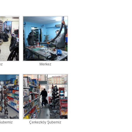
ez
Merkez
Şubemiz
Çerkezköy Şubemiz