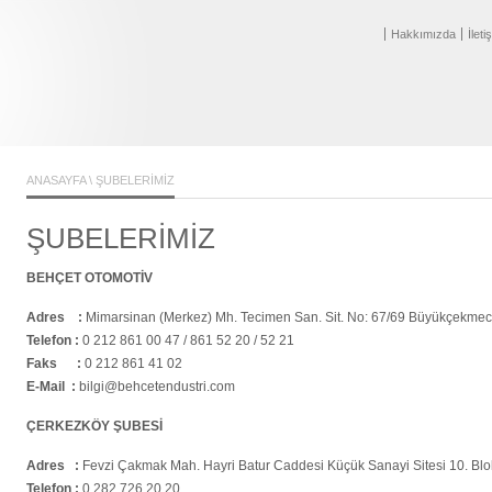
Hakkımızda
İleti
STRİ
ANASAYFA
\ ŞUBELERİMİZ
ŞUBELERİMİZ
BEHÇET OTOMOTİV
Adres :
Mimarsinan (Merkez) Mh. Tecimen San. Sit. No: 67/69 Büyükçekme
Telefon :
0 212 861 00 47 / 861 52 20 / 52 21
Faks :
0 212 861 41 02
E-Mail :
bilgi@behcetendustri.com
ÇERKEZKÖY ŞUBESİ
Adres :
Fevzi Çakmak Mah. Hayri Batur Caddesi Küçük Sanayi Sitesi 10. B
Telefon :
0 282 726 20 20