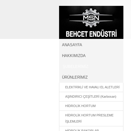
BEHÇET ENDÜ
ANASAYFA
HAKKIMIZDA
ŞUBELERİMİZ
ÜRÜNLERİMİZ
ELEKTRİKLİ VE HAVALI EL ALETLERİ
AŞINDIRICI ÇEŞİTLERİ (Karbosan)
HİDROLİK HORTUM
HİDROLİK HORTUM PRESLEME
İŞLEMLERİ
HİDROLİK RAKORLAR