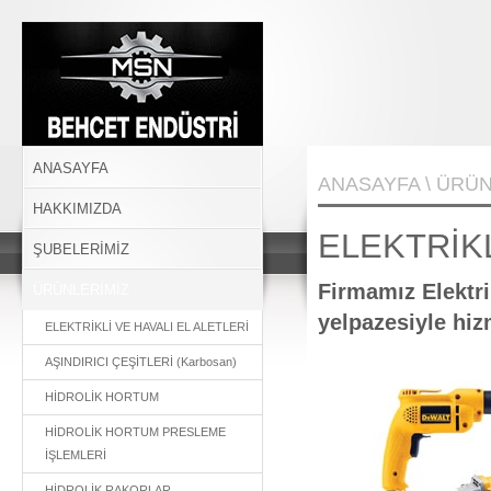
BEHÇET ENDÜSTRİ
ANASAYFA
ANASAYFA
\
ÜRÜN
HAKKIMIZDA
ELEKTRİKL
ŞUBELERİMİZ
Firmamız Elektri
ÜRÜNLERİMİZ
yelpazesiyle hi
ELEKTRİKLİ VE HAVALI EL ALETLERİ
AŞINDIRICI ÇEŞİTLERİ (Karbosan)
HİDROLİK HORTUM
HİDROLİK HORTUM PRESLEME
İŞLEMLERİ
HİDROLİK RAKORLAR