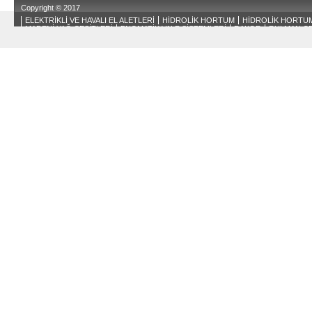
Copyright © 2017
ELEKTRİKLİ VE HAVALI EL ALETLERİ
HİDROLİK HORTUM
HİDROLİK HORTUM
MADENİ YAĞ ÇEŞİTLERİ
PNOMATİK VALF SİSTEMLERİ
RAKOR
RULMAN ÇE